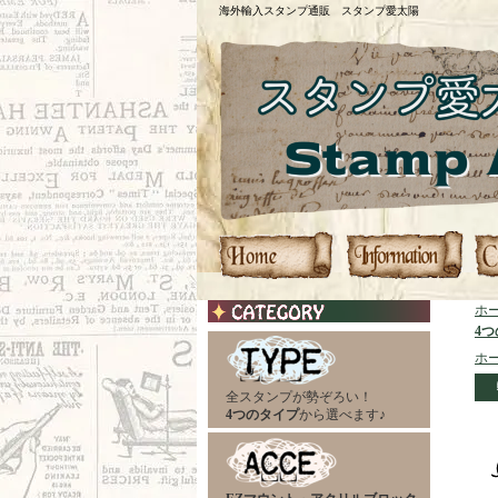
海外輸入スタンプ通販 スタンプ愛太陽
ホ
4
ホ
全スタンプが勢ぞろい！
4つのタイプ
から選べます♪