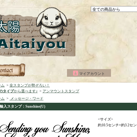
マイアカウント
ーム
>
全スタンプが勢ぞろい！
つのタイプ
から選べます♪
>
アンマウントスタンプ
ーム
>
メッセージ・ワード
輸入スタンプ：Sunshine(U)
<サイズ>
約10.5センチ×約3.2セ