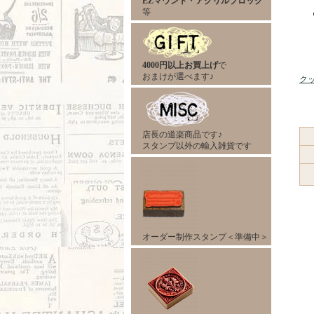
EZマウント
・
アクリルブロック
等
4000円以上お買上げ
で
おまけが選べます♪
ク
店長の道楽商品です♪
スタンプ以外の輸入雑貨です
オーダー制作スタンプ＜準備中＞