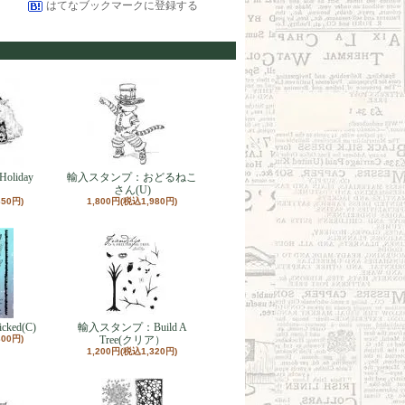
はてなブックマークに登録する
liday
輸入スタンプ：おどるねこ
さん(U)
650円)
1,800円(税込1,980円)
ed(C)
輸入スタンプ：Build A
300円)
Tree(クリア）
1,200円(税込1,320円)