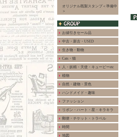
オリジナル既製スタンプ＜準備中
＞
お値引きセール品
中古・新古・USED
生き物・動物
Cats・猫
人・妖精・天使・キューピーetc
植物
自然・建物・景色
ハンドメイド・趣味
ファッション
リボン・ハート・星・キラキラ
郵便・チケット・トラベル
時間
地図