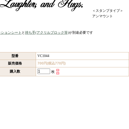
＜スタンプタイプ＞
アンマウント
ッションシート
と
持ち手(アクリルブロック等)
が別途必要です
型番
VC1044
販売価格
700円(税込770円)
購入数
枚