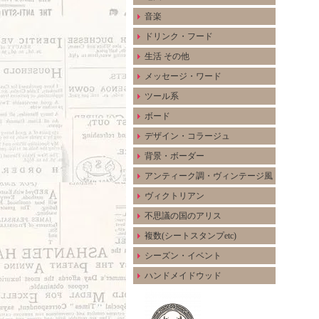
音楽
ドリンク・フード
生活 その他
メッセージ・ワード
ツール系
ボード
デザイン・コラージュ
背景・ボーダー
アンティーク調・ヴィンテージ風
ヴィクトリアン
不思議の国のアリス
複数(シートスタンプetc)
シーズン・イベント
ハンドメイドウッド