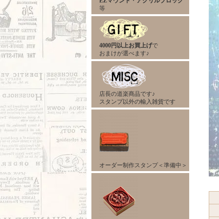
EZマウント
・
アクリルブロック
等
4000円以上お買上げ
で
おまけが選べます♪
店長の道楽商品です♪
スタンプ以外の輸入雑貨です
オーダー制作スタンプ＜準備中＞