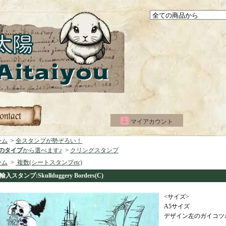
マイアカウント
ーム
>
全スタンプが勢ぞろい！
つのタイプ
から選べます♪
>
クリングスタンプ
ーム
>
複数(シートスタンプetc)
輸入スタンプ:Skullduggery Borders(C)
<サイズ>
A5サイズ
デザイン左のガイコツボ