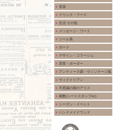
音楽
ドリンク・フード
生活 その他
メッセージ・ワード
ツール系
ボード
デザイン・コラージュ
背景・ボーダー
アンティーク調・ヴィンテージ風
ヴィクトリアン
不思議の国のアリス
複数(シートスタンプetc)
シーズン・イベント
ハンドメイドウッド