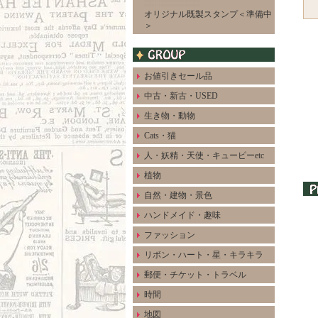
オリジナル既製スタンプ＜準備中
＞
お値引きセール品
中古・新古・USED
生き物・動物
Cats・猫
人・妖精・天使・キューピーetc
植物
自然・建物・景色
ハンドメイド・趣味
ファッション
リボン・ハート・星・キラキラ
郵便・チケット・トラベル
時間
地図