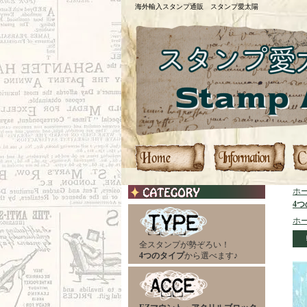
海外輸入スタンプ通販 スタンプ愛太陽
ホ
4
ホ
全スタンプが勢ぞろい！
4つのタイプ
から選べます♪