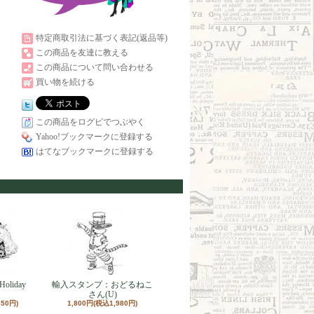
特定商取引法に基づく表記(返品等)
この商品を友達に教える
この商品について問い合わせる
買い物を続ける
この商品をログピでつぶやく
Yahoo!ブックマークに登録する
はてなブックマークに登録する
liday
輸入スタンプ：おどるねこ
さん(U)
650円)
1,800円(税込1,980円)