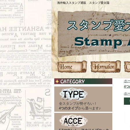
海外輸入スタンプ通販 スタンプ愛太陽
ホ
4
ホ
全スタンプが勢ぞろい！
4つのタイプ
から選べます♪