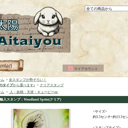
マイアカウント
ーム
>
全スタンプが勢ぞろい！
つのタイプ
から選べます♪
>
クリアスタンプ
ーム
>
人・妖精・天使・キューピーetc
輸入スタンプ：Woodland Sprite(クリア)
<サイズ>
約5.5センチ×約13.3セ
<スタンプタイプ>