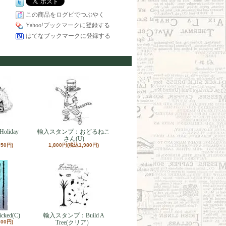
この商品をログピでつぶやく
Yahoo!ブックマークに登録する
はてなブックマークに登録する
liday
輸入スタンプ：おどるねこ
さん(U)
650円)
1,800円(税込1,980円)
ed(C)
輸入スタンプ：Build A
300円)
Tree(クリア）