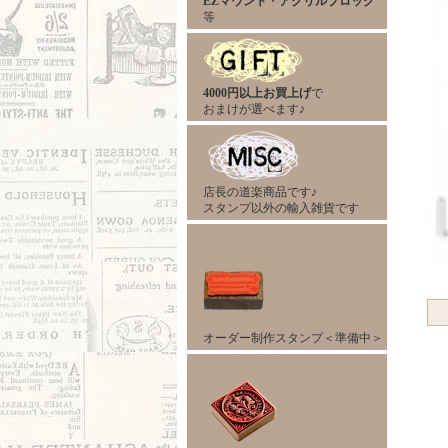
EZマウント
・
アクリルブロック
等
4000円以上お買上げ
で
おまけが選べます♪
店長の道楽商品です♪
スタンプ以外の輸入雑貨です
オーダー制作スタンプ＜準備中＞