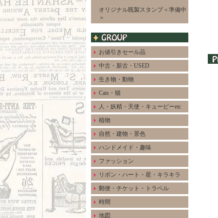
オリジナル既製スタンプ＜準備中
＞
お値引きセール品
中古・新古・USED
生き物・動物
Cats・猫
人・妖精・天使・キューピーetc
植物
自然・建物・景色
ハンドメイド・趣味
ファッション
リボン・ハート・星・キラキラ
郵便・チケット・トラベル
時間
地図