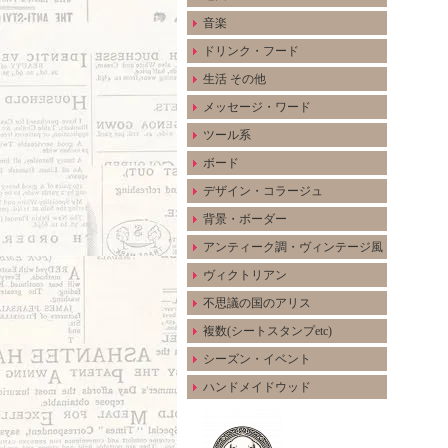
音楽
ドリンク・フード
生活 その他
メッセージ・ワード
ツール系
ボード
デザイン・コラージュ
背景・ボーダー
アンティーク調・ヴィンテージ風
ヴィクトリアン
不思議の国のアリス
複数(シートスタンプetc)
シーズン・イベント
ハンドメイドウッド