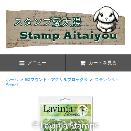
メニュー
カートを見る
ホーム
>
EZマウント
・
アクリルブロック
等
>
ステンシル～
Stencil～