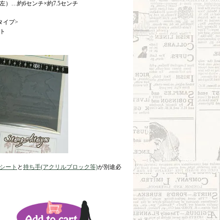
左）…約6センチ×約7.5センチ
タイプ>
ト
シート
と
持ち手(アクリルブロック等)
が別途必