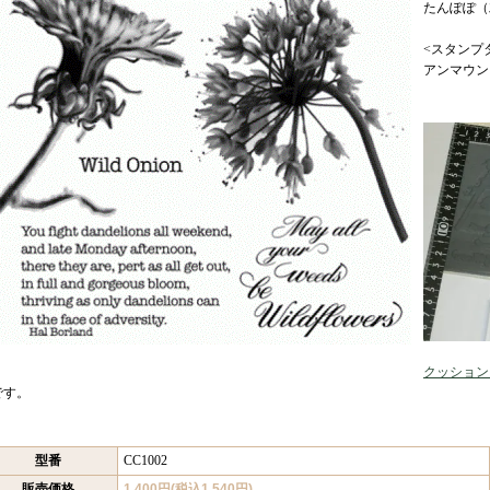
たんぽぽ（
<スタンプ
アンマウン
クッション
です。
型番
CC1002
販売価格
1,400円(税込1,540円)