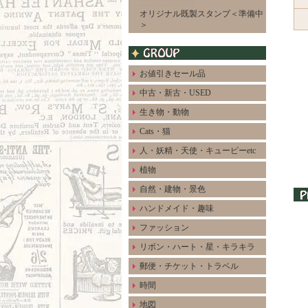
オリジナル既製スタンプ＜準備中
＞
お値引きセール品
中古・新古・USED
生き物・動物
Cats・猫
人・妖精・天使・キューピーetc
植物
自然・建物・景色
ハンドメイド・趣味
ファッション
リボン・ハート・星・キラキラ
郵便・チケット・トラベル
時間
地図