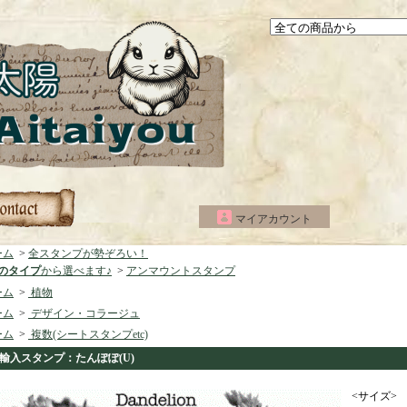
マイアカウント
ーム
>
全スタンプが勢ぞろい！
つのタイプ
から選べます♪
>
アンマウントスタンプ
ーム
>
植物
ーム
>
デザイン・コラージュ
ーム
>
複数(シートスタンプetc)
輸入スタンプ：たんぽぽ(U)
<サイズ>