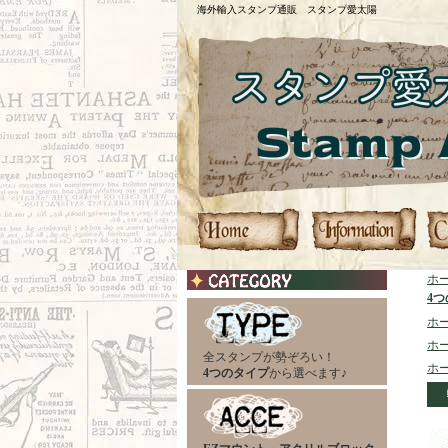
海外輸入スタンプ通販 スタンプ愛太陽
ホ
4
ホ
ホ
全スタンプが勢ぞろい！
ホ
4つのタイプ
から選べます♪