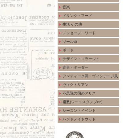
音楽
ドリンク・フード
生活 その他
メッセージ・ワード
ツール系
ボード
デザイン・コラージュ
背景・ボーダー
アンティーク調・ヴィンテージ風
ヴィクトリアン
不思議の国のアリス
複数(シートスタンプetc)
シーズン・イベント
ハンドメイドウッド