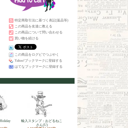
特定商取引法に基づく表記(返品等)
この商品を友達に教える
この商品について問い合わせる
買い物を続ける
この商品をログピでつぶやく
Yahoo!ブックマークに登録する
はてなブックマークに登録する
liday
輸入スタンプ：おどるねこ
さん(U)