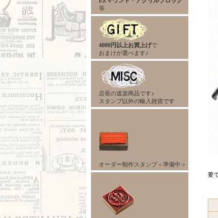
EZマウント
・
アクリルブロック
等
4000円以上お買上げ
で
おまけが選べます♪
店長の道楽商品です♪
スタンプ以外の輸入雑貨です
オーダー制作スタンプ＜準備中＞
要