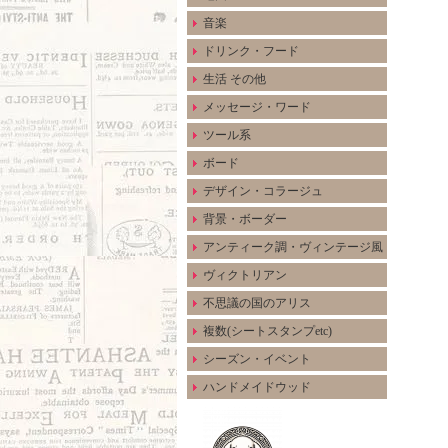
音楽
ドリンク・フード
生活 その他
メッセージ・ワード
ツール系
ボード
デザイン・コラージュ
背景・ボーダー
アンティーク調・ヴィンテージ風
ヴィクトリアン
不思議の国のアリス
複数(シートスタンプetc)
シーズン・イベント
ハンドメイドウッド