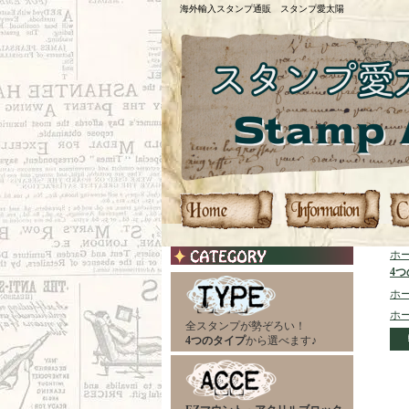
海外輸入スタンプ通販 スタンプ愛太陽
ホ
4
ホ
ホ
全スタンプが勢ぞろい！
4つのタイプ
から選べます♪