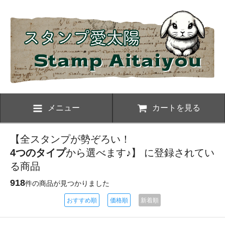
メニュー
カートを見る
【全スタンプが勢ぞろい！
4つのタイプ
から選べます♪】 に登録されてい
る商品
918
件の商品が見つかりました
おすすめ順
価格順
新着順